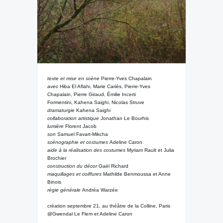
texte et mise en scène
Pierre-Yves Chapalain
avec
Hiba El Aflahi, Marie Cariès, Pierre-Yves
Chapalain, Pierre Giraud, Émilie Incerti
Formentini, Kahena Saighi, Nicolas Struve
dramaturgie
Kahena Saighi
collaboration artistique
Jonathan Le Bourhis
lumière
Florent Jacob
son
Samuel Favart-Mikcha
scénographie et costumes
Adeline Caron
aide à la réalisation des costumes
Myriam Rault et Julia
Brochier
construction du décor
Gaël Richard
maquillages et coiffures
Mathilde Benmoussa et Anne
Binois
régie générale
Andréa Warzée
création septembre 21, au théâtre de la Colline, Paris
@Gwendal Le Flem et Adeline Caron